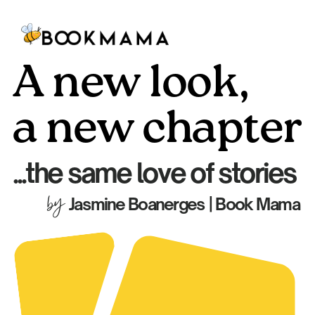
A
n
e
w
l
o
o
k
,
a
n
e
w
c
h
a
p
t
e
r
.
.
.
t
h
e
s
a
m
e
l
o
v
e
o
f
s
t
o
r
i
e
s
b
y
J
a
s
m
i
n
e
B
o
a
n
e
r
g
e
s
|
B
o
o
k
M
a
m
a